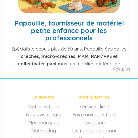
Papouille, fournisseur de matériel
petite enfance pour les
professionnels
Spécialiste depuis plus de 50 ans, Papouille équipe les
crèches, micro-crèches, MAM, RAM/RPE et
collectivités publiques
en mobilier, matériel de
Voir plus
puériculture, jouets et équipement pour structures
d'accueil de la petite enfance. Notre offre couvre
également les assistantes maternelles, les particuliers
et les professionnels de santé (maternités, pédiatrie,
La société
Aide & service
cabinets infirmiers).
Notre histoire
Service client
Mobilier et équipement de crèche
Nos avis clients
Foire aux questions
Lits crèche en bois, couchettes empilables, meubles à
Nos marques
Livraison
langer sur mesure en résine antibactérienne, tables et
Notre blog
Demande de retour
chaises adaptées aux 0-6 ans, banc-vestiaire, barrières de