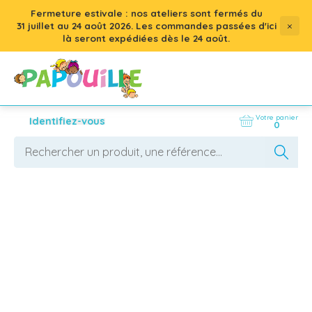
Fermeture estivale : nos ateliers sont fermés du
×
31 juillet
au
24 août 2026
. Les commandes passées d'ici
là seront expédiées dès le 24 août.
Votre panier
Identifiez-vous
0
Nos produits
AFFICHER LES FILTRES
263
résultats