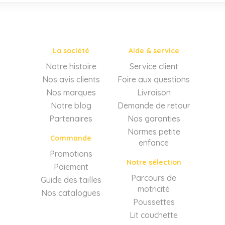
1
12
13
14
15
16
17
18
19
20
21
22
23
24
25
26
27
28
29
30
31
32
33
34
La société
Aide & service
Notre histoire
Service client
Nos avis clients
Foire aux questions
Nos marques
Livraison
Notre blog
Demande de retour
Partenaires
Nos garanties
Normes petite
Commande
enfance
Promotions
Notre sélection
Paiement
Parcours de
Guide des tailles
motricité
Nos catalogues
Poussettes
Lit couchette