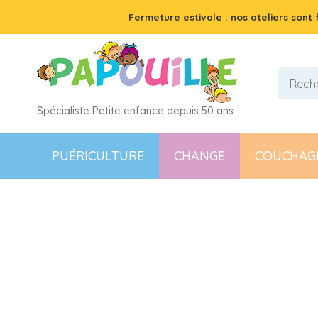
Fermeture estivale : nos ateliers sont
Spécialiste Petite enfance depuis 50 ans
PUÉRICULTURE
CHANGE
COUCHAG
Articles
Nos produits
1000+
résult
FILTRER PAR
Catégorie