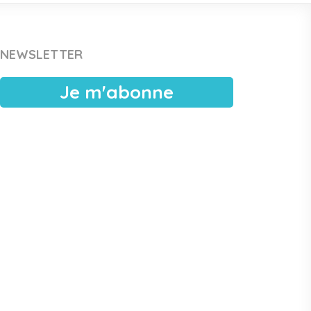
35
36
37
38
39
40
41
42
43
44
45
46
47
48
49
50
51
52
53
54
55
56
NEWSLETTER
Je m'abonne