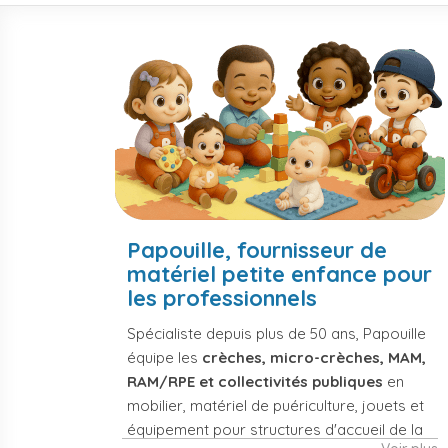
1
2
3
4
5
6
7
8
9
10
1
Papouille, fournisseur de
matériel petite enfance pour
les professionnels
Spécialiste depuis plus de 50 ans, Papouille
équipe les
crèches, micro-crèches, MAM,
RAM/RPE et collectivités publiques
en
mobilier, matériel de puériculture, jouets et
équipement pour structures d'accueil de la