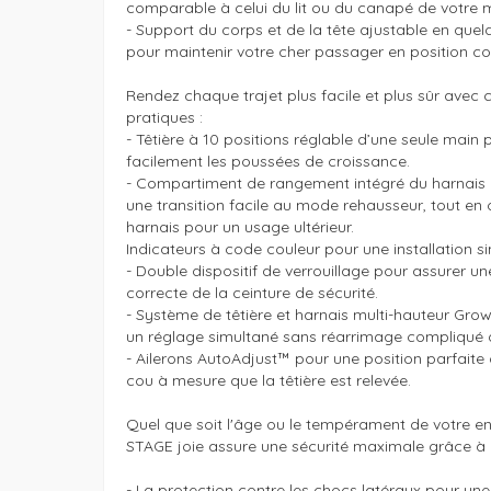
comparable à celui du lit ou du canapé de votre m
- Support du corps et de la tête ajustable en que
pour maintenir votre cher passager en position con
Rendez chaque trajet plus facile et plus sûr avec c
pratiques :

- Têtière à 10 positions réglable d’une seule main p
facilement les poussées de croissance.

- Compartiment de rangement intégré du harnais à
une transition facile au mode rehausseur, tout en 
harnais pour un usage ultérieur.

Indicateurs à code couleur pour une installation sim
- Double dispositif de verrouillage pour assurer une 
correcte de la ceinture de sécurité.

- Système de têtière et harnais multi-hauteur Gro
un réglage simultané sans réarrimage compliqué d
- Ailerons AutoAdjust™ pour une position parfaite 
cou à mesure que la têtière est relevée.

Quel que soit l'âge ou le tempérament de votre enf
STAGE joie assure une sécurité maximale grâce à :
- La protection contre les chocs latéraux pour une 