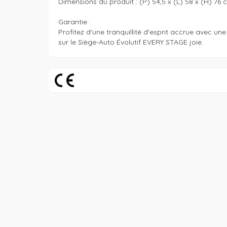
Dimensions du produit : (P) 54,5 x (L) 58 x (H) 76 c
Garantie :

Profitez d'une tranquillité d'esprit accrue avec une
sur le Siège-Auto Évolutif EVERY STAGE joie.