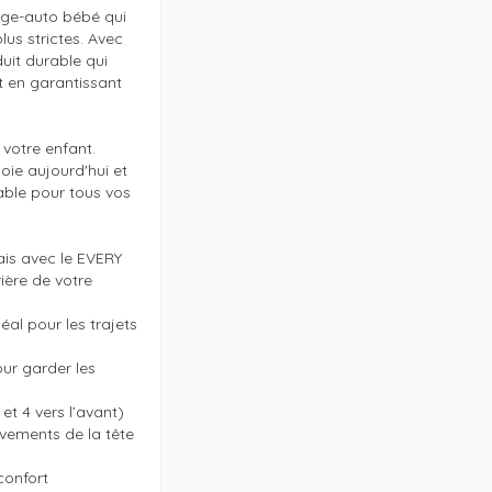
ège-auto bébé qui 
us strictes. Avec 
it durable qui 
 en garantissant 
votre enfant. 
ie aujourd'hui et 
ble pour tous vos 
is avec le EVERY 
ière de votre 
éal pour les trajets 
ur garder les 
et 4 vers l’avant) 
ements de la tête 
onfort 