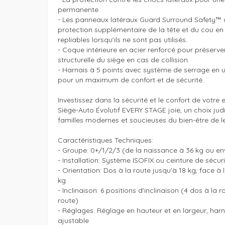
permanente.

- Les panneaux latéraux Guard Surround Safety™ o
protection supplémentaire de la tête et du cou en c
repliables lorsqu’ils ne sont pas utilisés.

- Coque intérieure en acier renforcé pour préserver l
structurelle du siège en cas de collision.

- Harnais à 5 points avec système de serrage en un
pour un maximum de confort et de sécurité.

Investissez dans la sécurité et le confort de votre e
Siège-Auto Évolutif EVERY STAGE joie, un choix judi
familles modernes et soucieuses du bien-être de le
Caractéristiques Techniques:

- Groupe: 0+/1/2/3 (de la naissance à 36 kg ou env
- Installation: Système ISOFIX ou ceinture de sécuri
- Orientation: Dos à la route jusqu'à 18 kg, face à l
kg

- Inclinaison: 6 positions d'inclinaison (4 dos à la ro
route)

- Réglages: Réglage en hauteur et en largeur, harna
ajustable
