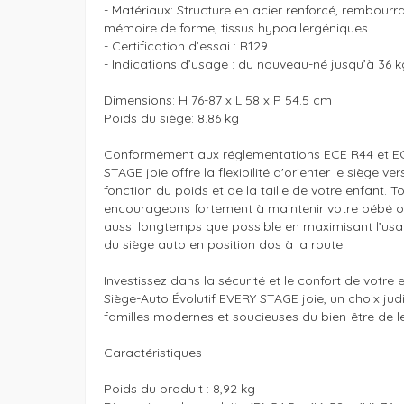
- Matériaux: Structure en acier renforcé, rembour
mémoire de forme, tissus hypoallergéniques

- Certification d’essai : R129

- Indications d’usage : du nouveau-né jusqu’à 36 kg
Dimensions: H 76-87 x L 58 x P 54.5 cm

Poids du siège: 8.86 kg

Conformément aux réglementations ECE R44 et ECE
STAGE joie offre la flexibilité d'orienter le siège vers
fonction du poids et de la taille de votre enfant. To
encourageons fortement à maintenir votre bébé orie
aussi longtemps que possible en maximisant l’u
du siège auto en position dos à la route.

Investissez dans la sécurité et le confort de votre e
Siège-Auto Évolutif EVERY STAGE joie, un choix judi
familles modernes et soucieuses du bien-être de le
Caractéristiques :

Poids du produit : 8,92 kg
