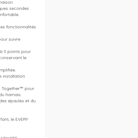
aison.

lques secondes 
fortable.

es fonctionnalités 
our suivre 
 5 points pour 
conservant le 
plifiée.

installation 
w Together™ pour 
u harnais.

des épaules et du 
ant, le EVERY 


sécurité 