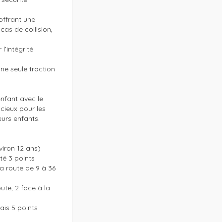
ffrant une 
as de collision, 
’intégrité 
e seule traction 
nfant avec le 
cieux pour les 
urs enfants.

iron 12 ans)

té 3 points

a route de 9 à 36 
ute, 2 face à la 
is 5 points 