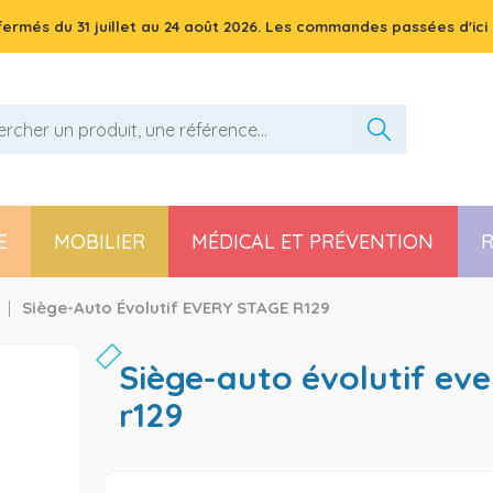
 fermés du
31 juillet
au
24 août 2026
. Les commandes passées d'ici 
E
MOBILIER
MÉDICAL ET PRÉVENTION
R
Pièces détachées poussette, chaise haute et transat
Siège-Auto Évolutif EVERY STAGE R129
siège-auto évolutif every stage
r129