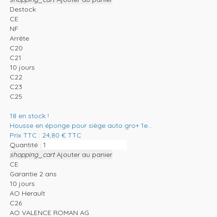
Destock
CE
NF
Arrête
C20
C21
10 jours
C22
C23
C25
18
en stock !
Housse en éponge pour siège auto gro+ 1e...
Prix TTC :
24,80
€
TTC
Quantité :
shopping_cart
Ajouter au panier
CE
Garantie 2 ans
10 jours
AO Herault
C26
AO VALENCE ROMAN AG