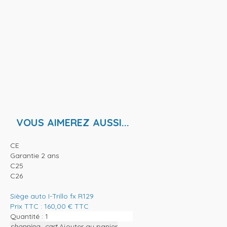
VOUS AIMEREZ AUSSI...
CE
Garantie 2 ans
C25
C26
Siège auto I-Trillo fx R129
Prix TTC :
160,00
€
TTC
Quantité :
shopping_cart
Ajouter au panier