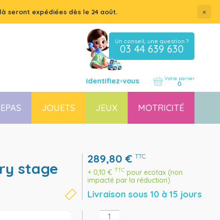
×
là seront expédiées dès le 24 août.
Un conseil, une question ?
03 44 639 630
Votre panier
Identifiez-vous
0
EPAS
JOUETS
JEUX
MOTRICITÉ
Coussin, housse et accessoires pour chaises, transats
Couchette empilable pour bébé et enfant, lit gain de place
289,80
€
TTC
TTC
+
0,10
€
pour ecotax (non
impacté par la réduction)
Livraison sous 10 à 15 jours