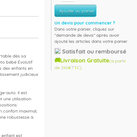
Ajouter au panier
Un devis pour commencer ?
Dans votre panier, cliquez sur
"demande de devis" après avoir
ajouté les articles dans votre panier.
Satisfait ou remboursé
table dès sa 
🚚Livraison Gratuite
(à partir
to bébé Évolutif 
de 250€TTC)
 des enfants en 
tissement judicieux 
-auto. Il est 
une utilisation 
ositions 
n confort maximal, 
une robustesse à 
 enfant est 