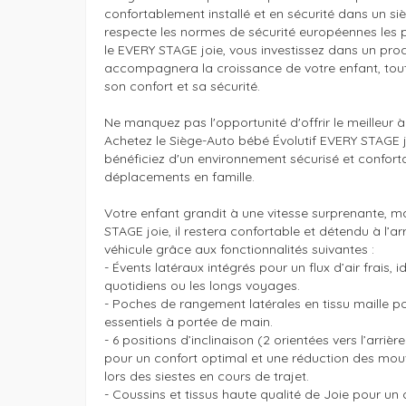
confortablement installé et en sécurité dans un si
respecte les normes de sécurité européennes les pl
le EVERY STAGE joie, vous investissez dans un produ
accompagnera la croissance de votre enfant, tout
son confort et sa sécurité.

Ne manquez pas l'opportunité d'offrir le meilleur à 
Achetez le Siège-Auto bébé Évolutif EVERY STAGE jo
bénéficiez d'un environnement sécurisé et conforta
déplacements en famille.

Votre enfant grandit à une vitesse surprenante, ma
STAGE joie, il restera confortable et détendu à l’arr
véhicule grâce aux fonctionnalités suivantes :

- Évents latéraux intégrés pour un flux d’air frais, id
quotidiens ou les longs voyages.

- Poches de rangement latérales en tissu maille po
essentiels à portée de main.

- 6 positions d’inclinaison (2 orientées vers l’arrière 
pour un confort optimal et une réduction des mouv
lors des siestes en cours de trajet.

- Coussins et tissus haute qualité de Joie pour un c