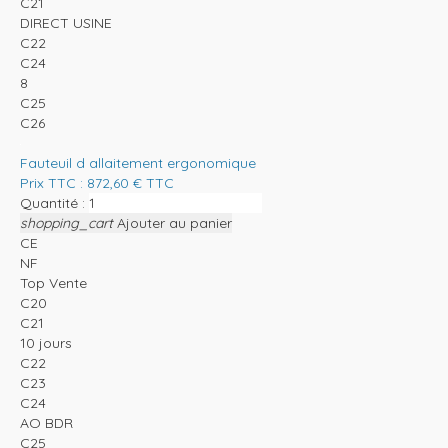
C21
DIRECT USINE
C22
C24
8
C25
C26
Fauteuil d allaitement ergonomique
Prix TTC :
872,60
€
TTC
Quantité :
shopping_cart
Ajouter au panier
CE
NF
Top Vente
C20
C21
10 jours
C22
C23
C24
AO BDR
C25