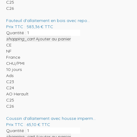
C25
C26
Fauteuil d'allaitement en bois avec repo...
Prix TTC :
583,36
€
TTC
Quantité :
shopping_cart
Ajouter au panier
CE
NF
France
CHU/PMI
10 jours
Ads
C23
C24
AO Herault
C25
C26
Coussin d'allaitement avec housse imperm...
Prix TTC :
65,10
€
TTC
Quantité :
shopping_cart
Ajouter au panier