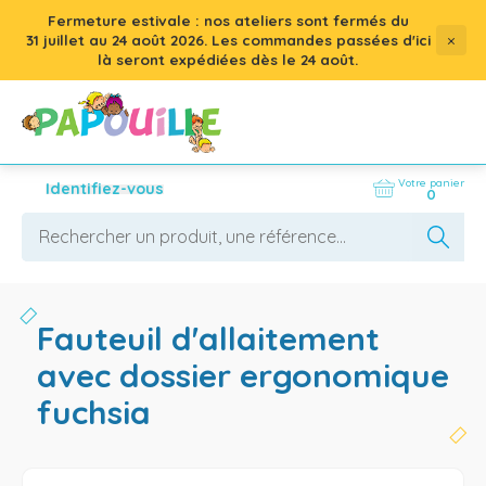
Fermeture estivale : nos ateliers sont fermés du
×
31 juillet
au
24 août 2026
. Les commandes passées d'ici
là seront expédiées dès le 24 août.
Votre panier
Identifiez-vous
0
fauteuil d'allaitement
avec dossier ergonomique
fuchsia