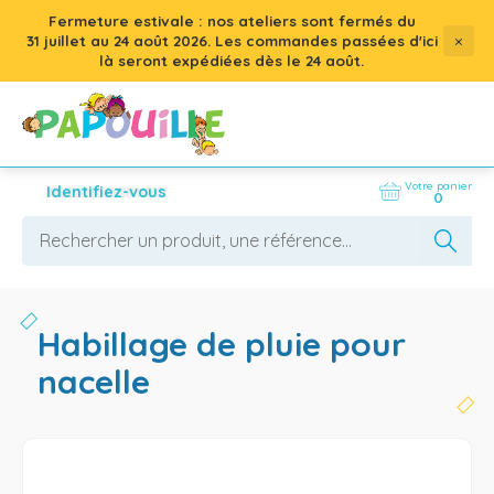
Fermeture estivale : nos ateliers sont fermés du
×
31 juillet
au
24 août 2026
. Les commandes passées d'ici
là seront expédiées dès le 24 août.
Votre panier
Identifiez-vous
0
habillage de pluie pour
nacelle