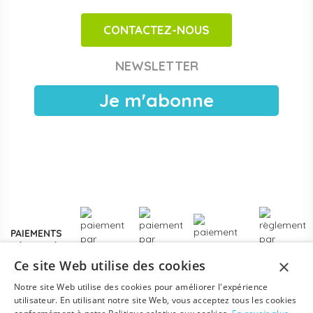
adaptés aux espaces motricité en crèche et maternelle.
CONTACTEZ-NOUS
Achats publics et facturation Chorus Pro
Papouille est référencé sur
Chorus Pro
pour les crèches
NEWSLETTER
publiques, EAJE municipales et services pétite enfance
des collectivités. Devis sous 24 h ouvrées, facturation
Je m'abonne
électronique, livraison France entière. Voir les
modalités de
devis pour collectivités
.
Plus de
3000 références
en stock, des marques
reconnues de la petite enfance, et un service client formé
aux problématiques des structures d'accueil.
Contactez-
nous
pour un projet d'équipement, une création de crèche
ou un renouvellement de matériel.
PAIEMENTS
SÉCURISÉS
×
Ce site Web utilise des cookies
Notre site Web utilise des cookies pour améliorer l'expérience
utilisateur. En utilisant notre site Web, vous acceptez tous les cookies