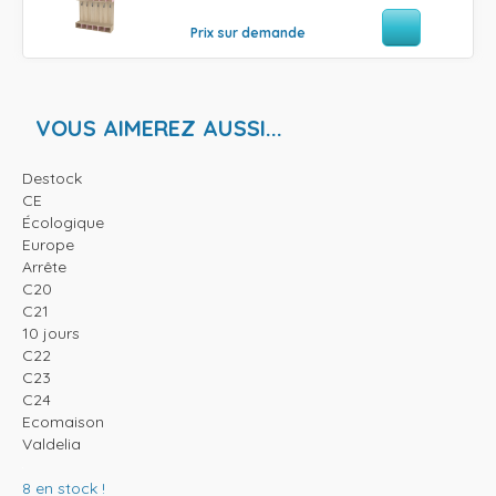
Prix sur demande
VOUS AIMEREZ AUSSI...
Destock
CE
Écologique
Europe
Arrête
C20
C21
10 jours
C22
C23
C24
Ecomaison
Valdelia
8
en stock !