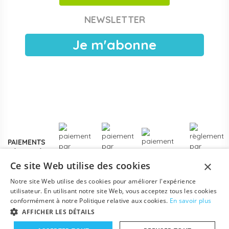
Papouille est référencé sur
Chorus Pro
pour les crèches
NEWSLETTER
publiques, EAJE municipales et services pétite enfance
des collectivités. Devis sous 24 h ouvrées, facturation
Je m'abonne
électronique, livraison France entière. Voir les
modalités de
devis pour collectivités
.
Plus de
3000 références
en stock, des marques
reconnues de la petite enfance, et un service client formé
aux problématiques des structures d'accueil.
Contactez-
nous
pour un projet d'équipement, une création de crèche
ou un renouvellement de matériel.
PAIEMENTS
SÉCURISÉS
×
Ce site Web utilise des cookies
Notre site Web utilise des cookies pour améliorer l'expérience
utilisateur. En utilisant notre site Web, vous acceptez tous les cookies
conformément à notre Politique relative aux cookies.
En savoir plus
AFFICHER LES DÉTAILS