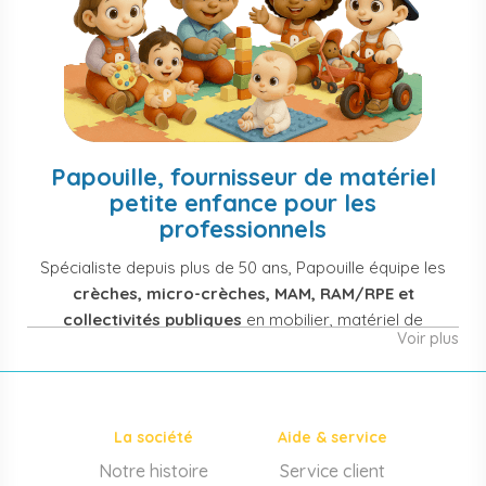
Papouille, fournisseur de matériel
petite enfance pour les
professionnels
Spécialiste depuis plus de 50 ans, Papouille équipe les
crèches, micro-crèches, MAM, RAM/RPE et
collectivités publiques
en mobilier, matériel de
Voir plus
puériculture, jouets et équipement pour structures
d'accueil de la petite enfance. Notre offre couvre
également les assistantes maternelles, les particuliers
et les professionnels de santé (maternités, pédiatrie,
La société
Aide & service
cabinets infirmiers).
Notre histoire
Service client