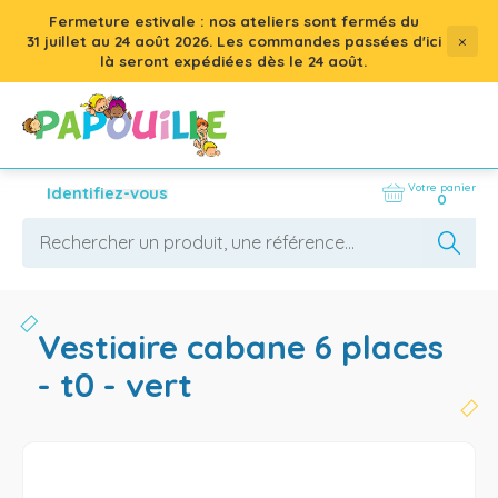
Fermeture estivale : nos ateliers sont fermés du
×
31 juillet
au
24 août 2026
. Les commandes passées d'ici
là seront expédiées dès le 24 août.
Votre panier
Identifiez-vous
0
vestiaire cabane 6 places
- t0 - vert