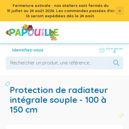
Fermeture estivale : nos ateliers sont fermés du
×
31 juillet
au
24 août 2026
. Les commandes passées d'ici
là seront expédiées dès le 24 août.
Votre panier
Identifiez-vous
0
protection de radiateur
intégrale souple - 100 à
150 cm