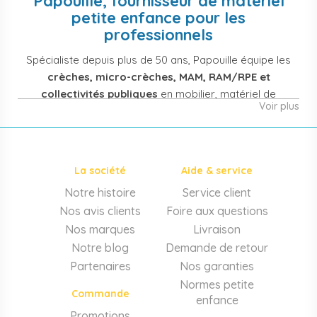
Papouille, fournisseur de matériel
petite enfance pour les
professionnels
Spécialiste depuis plus de 50 ans, Papouille équipe les
crèches, micro-crèches, MAM, RAM/RPE et
collectivités publiques
en mobilier, matériel de
Voir plus
puériculture, jouets et équipement pour structures
d'accueil de la petite enfance. Notre offre couvre
également les assistantes maternelles, les particuliers
et les professionnels de santé (maternités, pédiatrie,
La société
Aide & service
cabinets infirmiers).
Notre histoire
Service client
Mobilier et équipement de crèche
Nos avis clients
Foire aux questions
Lits crèche en bois, couchettes empilables, meubles à
Nos marques
Livraison
langer sur mesure en résine antibactérienne, tables et
Notre blog
Demande de retour
chaises adaptées aux 0-6 ans, banc-vestiaire, barrières de
Partenaires
Nos garanties
séparation. Tout le matériel pour
aménager une structure
Normes petite
d'accueil
conforme aux normes PMI.
Commande
enfance
Matériel de puériculture professionnel
Promotions