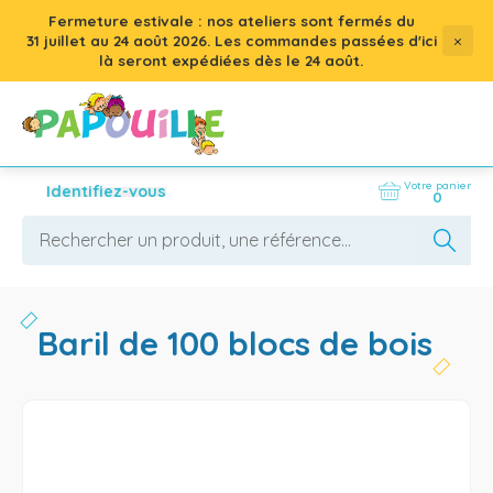
Fermeture estivale : nos ateliers sont fermés du
×
31 juillet
au
24 août 2026
. Les commandes passées d'ici
là seront expédiées dès le 24 août.
Votre panier
Identifiez-vous
0
baril de 100 blocs de bois