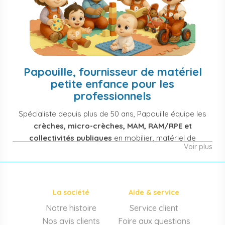
Papouille, fournisseur de matériel
petite enfance pour les
professionnels
Spécialiste depuis plus de 50 ans, Papouille équipe les
crèches, micro-crèches, MAM, RAM/RPE et
collectivités publiques
en mobilier, matériel de
Voir plus
puériculture, jouets et équipement pour structures
d'accueil de la petite enfance. Notre offre couvre
également les assistantes maternelles, les particuliers
et les professionnels de santé (maternités, pédiatrie,
La société
Aide & service
cabinets infirmiers).
Notre histoire
Service client
Mobilier et équipement de crèche
Nos avis clients
Foire aux questions