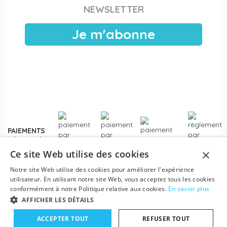
NEWSLETTER
publiques, EAJE municipales et services pétite enfance
des collectivités. Devis sous 24 h ouvrées, facturation
Je m'abonne
électronique, livraison France entière. Voir les
modalités de
devis pour collectivités
.
Plus de
3000 références
en stock, des marques
reconnues de la petite enfance, et un service client formé
aux problématiques des structures d'accueil.
Contactez-
nous
pour un projet d'équipement, une création de crèche
ou un renouvellement de matériel.
PAIEMENTS
SÉCURISÉS
×
Ce site Web utilise des cookies
Notre site Web utilise des cookies pour améliorer l'expérience
utilisateur. En utilisant notre site Web, vous acceptez tous les cookies
conformément à notre Politique relative aux cookies.
En savoir plus
AFFICHER LES DÉTAILS
ACCEPTER TOUT
REFUSER TOUT
Ajouter au panier
Mentions légales
-
Conditions générales
-
Contact