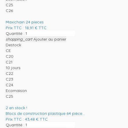
C25
C26
Maxichain 24 pieces
Prix TTC :
18,91
€
TTC
Quantité :
shopping_cart
Ajouter au panier
Destock
CE
C20
C21
10 jours
C22
C23
C24
Ecomaison
C25
2
en stock !
Blocs de construction plastique 64 pièce...
Prix TTC :
43,48
€
TTC
Quantité :