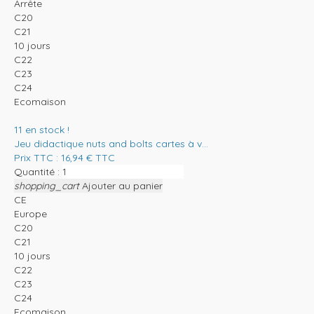
Arrête
C20
C21
10 jours
C22
C23
C24
Ecomaison
11
en stock !
Jeu didactique nuts and bolts cartes à v...
Prix TTC :
16,94
€
TTC
Quantité :
shopping_cart
Ajouter au panier
CE
Europe
C20
C21
10 jours
C22
C23
C24
Ecomaison