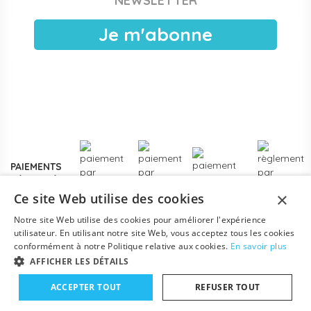
NEWSLETTER
publiques, EAJE municipales et services pétite enfance
des collectivités. Devis sous 24 h ouvrées, facturation
Je m'abonne
électronique, livraison France entière. Voir les
modalités de
devis pour collectivités
.
Plus de
3000 références
en stock, des marques
reconnues de la petite enfance, et un service client formé
aux problématiques des structures d'accueil.
Contactez-
nous
pour un projet d'équipement, une création de crèche
ou un renouvellement de matériel.
PAIEMENTS
SÉCURISÉS
×
Ce site Web utilise des cookies
Notre site Web utilise des cookies pour améliorer l'expérience
utilisateur. En utilisant notre site Web, vous acceptez tous les cookies
conformément à notre Politique relative aux cookies.
En savoir plus
AFFICHER LES DÉTAILS
ACCEPTER TOUT
REFUSER TOUT
Mentions légales
-
Conditions générales
-
Contact