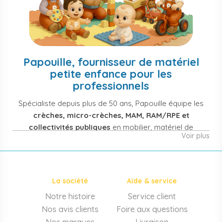
Papouille, fournisseur de matériel
petite enfance pour les
professionnels
Spécialiste depuis plus de 50 ans, Papouille équipe les
crèches, micro-crèches, MAM, RAM/RPE et
collectivités publiques
en mobilier, matériel de
Voir plus
puériculture, jouets et équipement pour structures
d'accueil de la petite enfance. Notre offre couvre
également les assistantes maternelles, les particuliers
et les professionnels de santé (maternités, pédiatrie,
La société
Aide & service
cabinets infirmiers).
Notre histoire
Service client
Mobilier et équipement de crèche
Nos avis clients
Foire aux questions
Lits crèche en bois, couchettes empilables, meubles à
Nos marques
Livraison