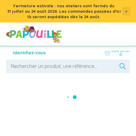
Fermeture estivale : nos ateliers sont fermés du
×
31 juillet
au
24 août 2026
. Les commandes passées d'ici
là seront expédiées dès le 24 août.
Votre panier
Identifiez-vous
0
Jeux
Nous accompagnons les professionnels de la 
petite enfance, les assistantes maternelles et les 
mamans dans leurs quêtes quotidiennes afin 
d'offrir à chaque enfant un environnement 
AFFICHER LES FILTRES