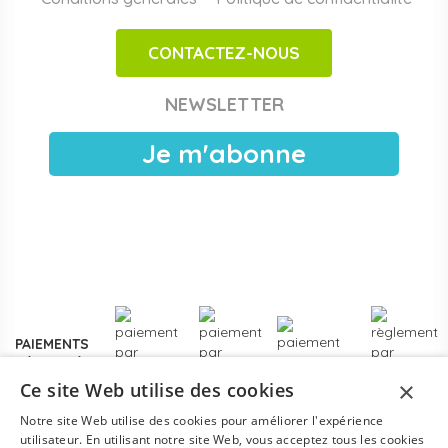
adaptés aux espaces motricité en crèche et maternelle.
CONTACTEZ-NOUS
Achats publics et facturation Chorus Pro
Papouille est référencé sur
Chorus Pro
pour les crèches
NEWSLETTER
publiques, EAJE municipales et services pétite enfance
des collectivités. Devis sous 24 h ouvrées, facturation
Je m'abonne
électronique, livraison France entière. Voir les
modalités de
devis pour collectivités
.
Plus de
3000 références
en stock, des marques
reconnues de la petite enfance, et un service client formé
aux problématiques des structures d'accueil.
Contactez-
nous
pour un projet d'équipement, une création de crèche
ou un renouvellement de matériel.
PAIEMENTS
SÉCURISÉS
×
Ce site Web utilise des cookies
Notre site Web utilise des cookies pour améliorer l'expérience
utilisateur. En utilisant notre site Web, vous acceptez tous les cookies