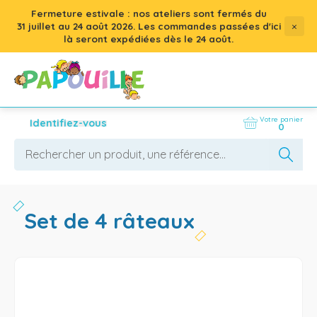
Fermeture estivale : nos ateliers sont fermés du
×
31 juillet
au
24 août 2026
. Les commandes passées d'ici
là seront expédiées dès le 24 août.
Votre panier
Identifiez-vous
0
set de 4 râteaux