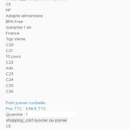
CE
NF
Adapté alimentaire
BPA Free
Garantie 1 an
France
Top Vente
C20
C21
10 jours
C22
Ads
C23
C24
C25
C26
Petit panier corbeille
Prix TTC :
3,98
€
TTC
Quantité :
shopping_cart
Ajouter au panier
CE