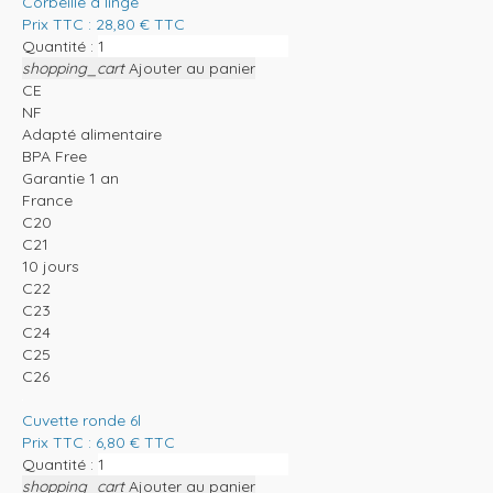
Corbeille à linge
Prix TTC :
28,80
€
TTC
Quantité :
shopping_cart
Ajouter au panier
CE
NF
Adapté alimentaire
BPA Free
Garantie 1 an
France
C20
C21
10 jours
C22
C23
C24
C25
C26
Cuvette ronde 6l
Prix TTC :
6,80
€
TTC
Quantité :
shopping_cart
Ajouter au panier