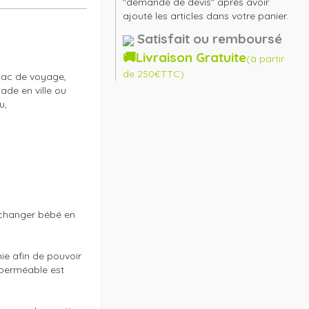
"demande de devis" après avoir
ajouté les articles dans votre panier.
Satisfait ou remboursé
🚚Livraison Gratuite
(à partir
de 250€TTC)
ac de voyage, 
de en ville ou 
, 

 changer bébé en 
e afin de pouvoir 
mperméable est 