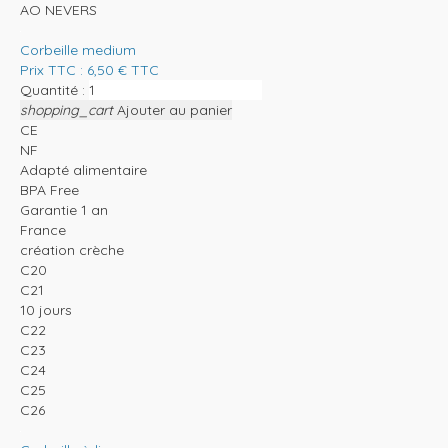
AO NEVERS
Corbeille medium
Prix TTC :
6,50
€
TTC
Quantité :
shopping_cart
Ajouter au panier
CE
NF
Adapté alimentaire
BPA Free
Garantie 1 an
France
création crèche
C20
C21
10 jours
C22
C23
C24
C25
C26