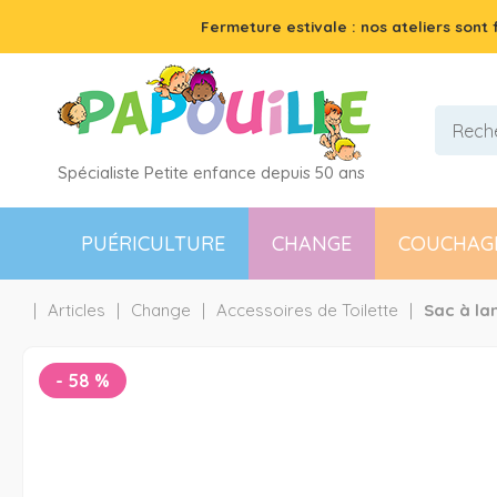
Fermeture estivale : nos ateliers sont
Spécialiste Petite enfance depuis 50 ans
PUÉRICULTURE
CHANGE
COUCHAG
Articles
Change
Accessoires de Toilette
Sac à la
-
58
%