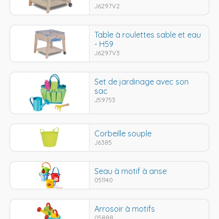
J6297V2
Table à roulettes sable et eau
- H59
J6297V3
Set de jardinage avec son
sac
J59753
Corbeille souple
J6385
Seau à motif à anse
051140
Arrosoir à motifs
05888