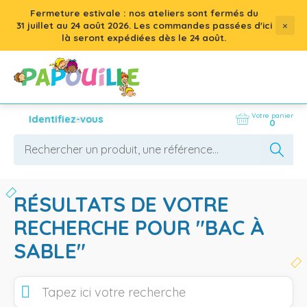
Fermeture estivale : nos ateliers sont fermés du
×
31 juillet
au
24 août 2026
. Les commandes passées d'ici
là seront expédiées dès le 24 août.
Votre panier
Identifiez-vous
0
RÉSULTATS DE VOTRE
RECHERCHE POUR "
BAC À
SABLE
"