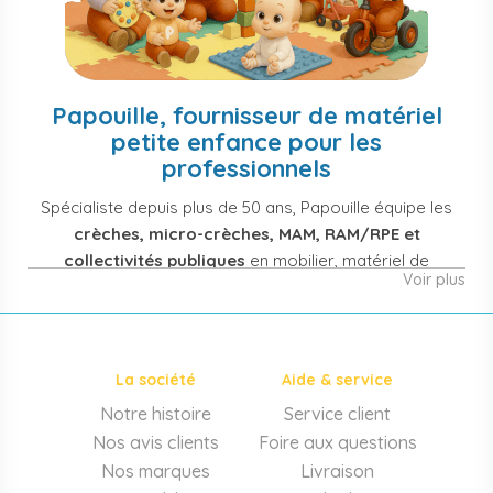
Papouille, fournisseur de matériel
petite enfance pour les
professionnels
Spécialiste depuis plus de 50 ans, Papouille équipe les
crèches, micro-crèches, MAM, RAM/RPE et
collectivités publiques
en mobilier, matériel de
Voir plus
puériculture, jouets et équipement pour structures
d'accueil de la petite enfance. Notre offre couvre
également les assistantes maternelles, les particuliers
et les professionnels de santé (maternités, pédiatrie,
La société
Aide & service
cabinets infirmiers).
Notre histoire
Service client
Mobilier et équipement de crèche
Nos avis clients
Foire aux questions
Lits crèche en bois, couchettes empilables, meubles à
Nos marques
Livraison
langer sur mesure en résine antibactérienne, tables et