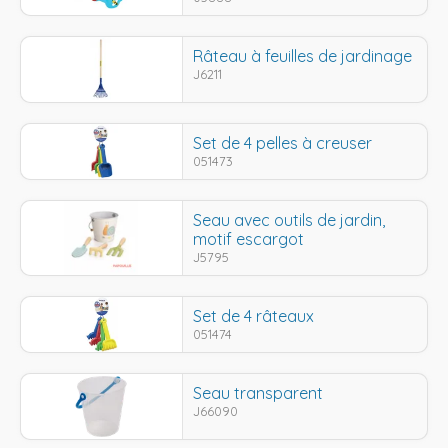
Râteau à feuilles de jardinage
J6211
Set de 4 pelles à creuser
051473
Seau avec outils de jardin,
motif escargot
J5795
Set de 4 râteaux
051474
Seau transparent
J66090