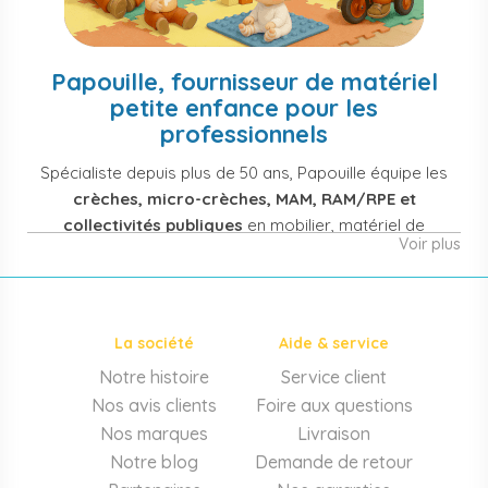
Papouille, fournisseur de matériel
petite enfance pour les
professionnels
Spécialiste depuis plus de 50 ans, Papouille équipe les
crèches, micro-crèches, MAM, RAM/RPE et
collectivités publiques
en mobilier, matériel de
Voir plus
puériculture, jouets et équipement pour structures
d'accueil de la petite enfance. Notre offre couvre
également les assistantes maternelles, les particuliers
et les professionnels de santé (maternités, pédiatrie,
La société
Aide & service
cabinets infirmiers).
Notre histoire
Service client
Mobilier et équipement de crèche
Nos avis clients
Foire aux questions
Lits crèche en bois, couchettes empilables, meubles à
Nos marques
Livraison
langer sur mesure en résine antibactérienne, tables et
Notre blog
Demande de retour
chaises adaptées aux 0-6 ans, banc-vestiaire, barrières de