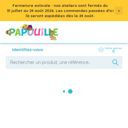
Fermeture estivale : nos ateliers sont fermés du
×
31 juillet
au
24 août 2026
. Les commandes passées d'ici
là seront expédiées dès le 24 août.
Votre panier
Identifiez-vous
0
Nos produits
AFFICHER LES FILTRES
1000+
résultats