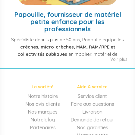
Papouille, fournisseur de matériel
petite enfance pour les
professionnels
Spécialiste depuis plus de 50 ans, Papouille équipe les
crèches, micro-crèches, MAM, RAM/RPE et
collectivités publiques
en mobilier, matériel de
Voir plus
puériculture, jouets et équipement pour structures
d'accueil de la petite enfance. Notre offre couvre
également les assistantes maternelles, les particuliers
et les professionnels de santé (maternités, pédiatrie,
La société
Aide & service
cabinets infirmiers).
Notre histoire
Service client
Mobilier et équipement de crèche
Nos avis clients
Foire aux questions
Lits crèche en bois, couchettes empilables, meubles à
Nos marques
Livraison
langer sur mesure en résine antibactérienne, tables et
Notre blog
Demande de retour
chaises adaptées aux 0-6 ans, banc-vestiaire, barrières de
Partenaires
Nos garanties
séparation. Tout le matériel pour
aménager une structure