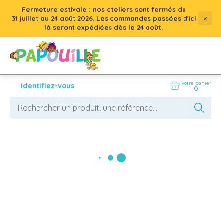
Fermeture estivale : nos ateliers sont fermés du
×
31 juillet
au
24 août 2026
. Les commandes passées d'ici
là seront expédiées dès le 24 août.
Votre panier
Identifiez-vous
0
Nos produits
AFFICHER LES FILTRES
1000+
résultats